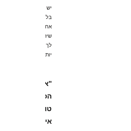
יש
בלוגים
אחרים
שיתאימו
לך
יותר.
"אושר,
הכל
טוב
איתך?