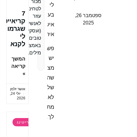
מכור
לי
לטחינה,
7
בעיה
ספטמבר 26,
עוזר
קריאייטיב
2025
לאנשים
אישית
שגרמו
(ועסקים)
איתך,
לי
טובים
לקנא
באמצעות
פשוט
מילים.
יש
המשך
קריאה
מצב
»
שהבלוג
שלי
אושר זלמן
יולי 24,
לא
2026
מתאים
לך.
קופירייטינג