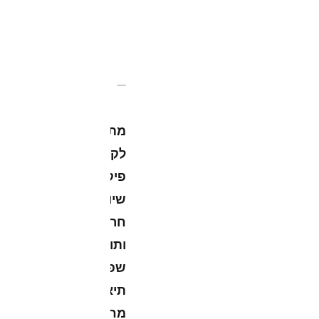
קורס
AI
ליצירת
תוכן
מתכונים
לקריאייטיב
פיקנטי,
שיווק
חריף
ותוכן
שפותח
תיאבון
מחכים