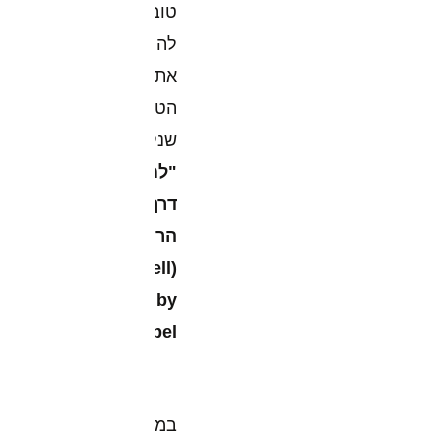
טובה
להראות
את
הטכניקה
שנקראת
"למכור
דרך
הרחקה"
(Sell
by
Repel).
במילים