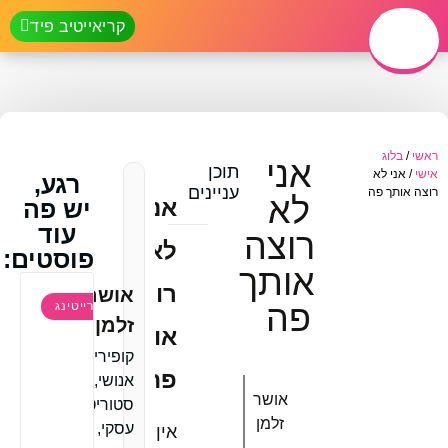
קריאייטיב פיד
קופירייטר אנושי
לקוחות מספרים
ראשי
/
בלוג
אני
תוכן
אישי
/
אני לא
רגע,
עניינים
רוצה אותך פה
לא
אני
יש פה
עוד
רוצה
לא
פוסטים:
אותך
רוצה
אושר
פה
קופירייטינג
זלמן
אותך
קופירייטר
פה.
אנושי,
אושר
סטוריטלר
זלמן
עסקי,
אין