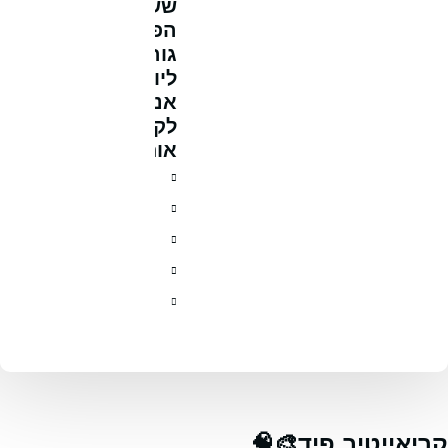
ששיתוף
הפוסט
גורם
ליותר
אנשים
לקרוא
אותו:
קריאייטיב פיד🎨🧠