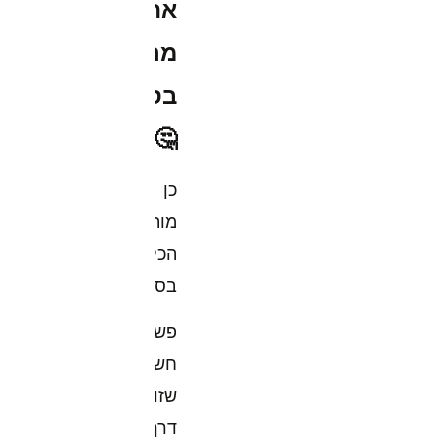
אתה
מרגיש
בסדר?"
🤔
כן
מותק,
הכל
בסדר,
פשוט
חשבתי
שזו
דרך