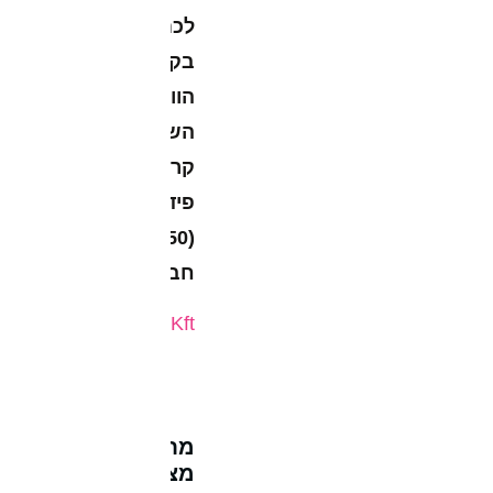
לכם
בקבוצת
הוואטסאפ
השקטה
קריאייטיב
פיד
(750+
חברים):
BrnyG7L348ZhWH94CKft
מחקרים
מצאו