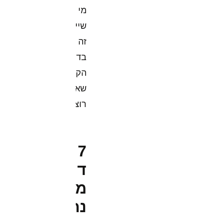
מי
שיישאר
זה
בדיוק
הקהל
שאתם
רוצים.
7
דוגמאות
מעמודי
נחיתה