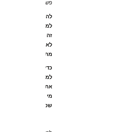
פשוטות:
להגיד
למי
זה
לא
מתאים,
כדי
למשוך
את
מי
שכן.