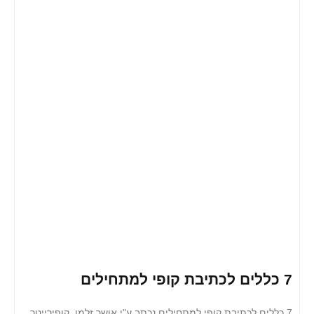
ים לכתיבת קופי למתחילים נכתב ע"י אושר זלמן, קופירייטר