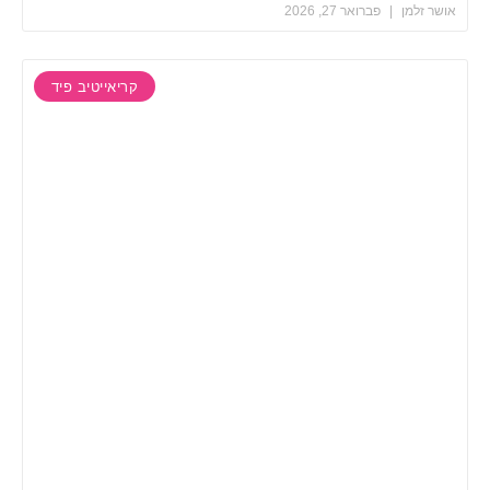
למן
פברואר 27, 2026
קריאייטיב פיד