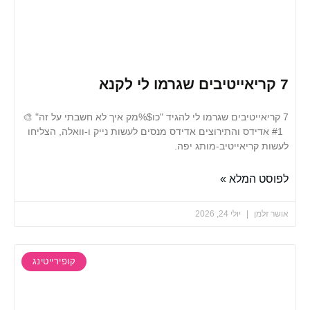
אייטיבים שגרמו לי להגיד "כו$%מק איך לא חשבתי על זה" 🎨
 אדידס והתירוצים אדידס מנסים לעשות נייק ו-וואלה, הצליחו
קריאייטיב-מותג יפה.
 המלא »
למן
יולי 24, 2026
קופירייטינג