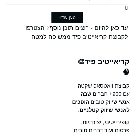
טען עוד
ן להיום - רוצים תוכן נוסף? הצטרפו
ת קריאייטיב פיד ממש פה למטה
יטיב פיד🎨
וואטסאפ שקטה
עם 900+ חברים שבה
יווק טובים
הופכים
שיווק קטלניים
.
טינג, יצירתיות,
עוד דברים טובים,