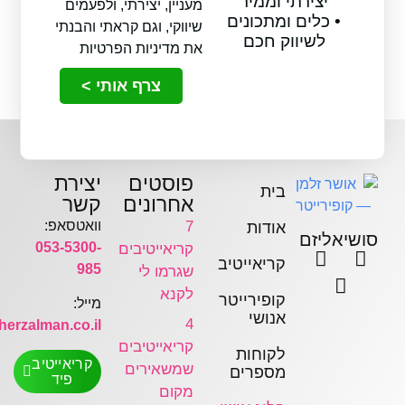
יצירתי וממיר
מעניין, יצירתי, ולפעמים
• כלים ומתכונים
שיווקי, וגם קראתי והבנתי
לשיווק חכם
את מדיניות הפרטיות
צרף אותי >
פוסטים
יצירת
בית
אחרונים
קשר
7
וואטסאפ:
אודות
אליזם
053-5300-
קריאייטיבים
קריאייטיב
985
שגרמו לי
לקנא
קופירייטר
מייל:
אנושי
4
hey@osherzalman.co.il
קריאייטיבים
לקוחות
קריאייטיב
שמשאירים
מספרים
פיד
מקום