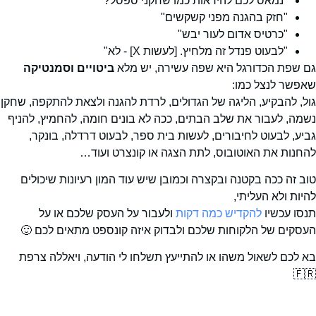
"נמאס לכם להיראות כמו שחקני ספסל?"
"חזק בהגנה מפני קשקשים"
"כרטיס אדום לעור יבש"
"לבעוט פנדל זה מלחיץ. [לעשות X] - לא"
גם שפת הכדורגל היא שפה עשירה, יש מלא
ביטויים וסמנטיקה
שאפשר לנצל כמו:
גול, להבקיע, הליגה של הגדולים, לרדת להגנה ולצאת להתקפה, שחקן
נשמה, לעבור את שלב הבתים, ככה לא בונים חומה, להחמיץ, להניף
גביע, לבעוט לחיבורים, לעשות בית ספר, לבעוט דרדלה, בונקר,
להחנות את האוטובוס, לתת הצגה או קונצרט ועוד…
טוב זה ככה בקטנה ובקצרה וכמובן שיש עוד המון רעיונות שיכולים
להיות ולא העליתי,
תנסו עכשיו
להקדיש כמה דקות
ולעבור על העסק שלכם או על
העסקים של הלקוחות שלכם ולבדוק איזה קונספט מתאים לכם 🙂
בא לכם לשאול משהו או להתייעץ תשלחו לי הודעה, ויאללה צרפת
🇫🇷