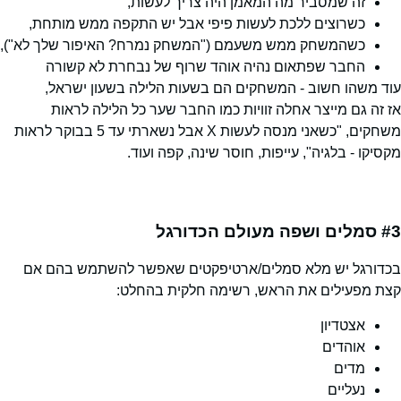
זה שמסביר מה המאמן היה צריך לעשות,
כשרוצים ללכת לעשות פיפי אבל יש התקפה ממש מותחת,
כשהמשחק ממש משעמם ("המשחק נמרח? האיפור שלך לא"),
החבר שפתאום נהיה אוהד שרוף של נבחרת לא קשורה
עוד משהו חשוב - המשחקים הם בשעות הלילה בשעון ישראל,
אז זה גם מייצר אחלה זוויות כמו החבר שער כל הלילה לראות
משחקים, "כשאני מנסה לעשות X אבל נשארתי עד 5 בבוקר לראות
מקסיקו - בלגיה", עייפות, חוסר שינה, קפה ועוד.
#3
סמלים ושפה מעולם הכדורגל
בכדורגל יש מלא סמלים/ארטיפקטים שאפשר להשתמש בהם אם
קצת מפעילים את הראש, רשימה חלקית בהחלט:
אצטדיון
אוהדים
מדים
נעליים