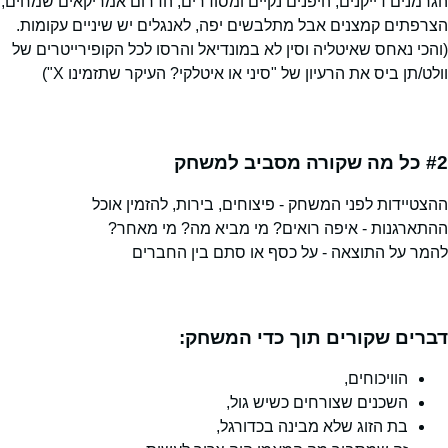
הגרמנים דייקנים, היפנים נקיים ומסודרים, הדרום אמריקאים שמחים,
הצרפתים קמצנים אבל מתלבשים יפה, לאנגלים יש שיניים עקומות.
(והכי נאחס שאיטליה וסין לא במונדיאל והרסו לכל הקופירייטרים של
וולט/תן ביס את הרעיון של "סיני או איטלקי? העיקר שתזמינו X")
#2
כל מה שקורה מסביב למשחק
ההצטיידות לפני המשחק - פיצוחים, בירות, להזמין אוכל
ההתארגנות - איפה רואים? מי מביא מה? מי מאחר?
להמר על התוצאה - על כסף או סתם בין החברים
דברים שקורים תוך כדי המשחק:
הוויכוחים,
השכנים שצורחים כשיש גול,
בת הזוג שלא מבינה בכדורגל,